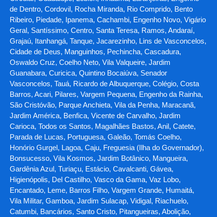
de Dentro, Cordovil, Rocha Miranda, Rio Comprido, Bento
Ribeiro, Piedade, Ipanema, Cachambi, Engenho Novo, Vigário
Geral, Santíssimo, Centro, Santa Teresa, Ramos, Andaraí,
Grajaú, Itanhangá, Tanque, Jacarezinho, Lins de Vasconcelos,
Cidade de Deus, Manguinhos, Pechincha, Cascadura,
Oswaldo Cruz, Coelho Neto, Vila Valqueire, Jardim
Guanabara, Curicica, Quintino Bocaiúva, Senador
Vasconcelos, Tauá, Ricardo de Albuquerque, Colégio, Costa
Barros, Acari, Pilares, Vargem Pequena, Engenho da Rainha,
São Cristóvão, Parque Anchieta, Vila da Penha, Maracanã,
Jardim América, Benfica, Vicente de Carvalho, Jardim
Carioca, Todos os Santos, Magalhães Bastos, Anil, Catete,
Parada de Lucas, Portuguesa, Galeão, Tomás Coelho,
Honório Gurgel, Lagoa, Caju, Freguesia (Ilha do Governador),
Bonsucesso, Vila Kosmos, Jardim Botânico, Mangueira,
Gardênia Azul, Turiaçu, Estácio, Cavalcanti, Gávea,
Higienópolis, Del Castilho, Vasco da Gama, Vaz Lobo,
Encantado, Leme, Barros Filho, Vargem Grande, Humaitá,
Vila Militar, Gamboa, Jardim Sulacap, Vidigal, Riachuelo,
Catumbi, Bancários, Santo Cristo, Pitangueiras, Abolição,