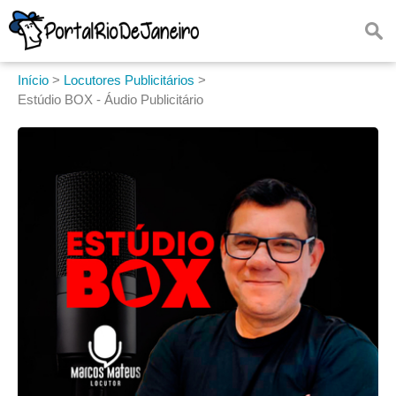
Início
>
Locutores Publicitários
>
Estúdio BOX - Áudio Publicitário