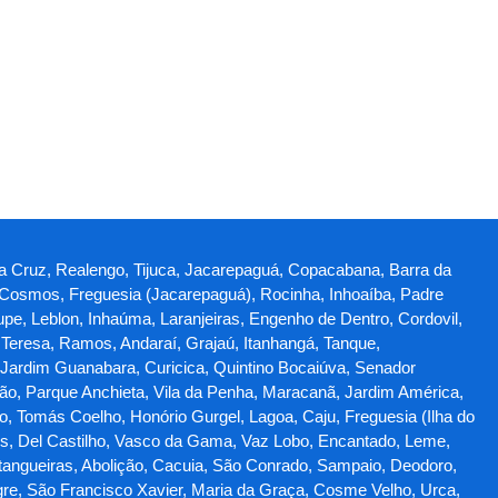
nta Cruz, Realengo, Tijuca, Jacarepaguá, Copacabana, Barra da
a, Cosmos, Freguesia (Jacarepaguá), Rocinha, Inhoaíba, Padre
pe, Leblon, Inhaúma, Laranjeiras, Engenho de Dentro, Cordovil,
Teresa, Ramos, Andaraí, Grajaú, Itanhangá, Tanque,
 Jardim Guanabara, Curicica, Quintino Bocaiúva, Senador
ão, Parque Anchieta, Vila da Penha, Maracanã, Jardim América,
o, Tomás Coelho, Honório Gurgel, Lagoa, Caju, Freguesia (Ilha do
lis, Del Castilho, Vasco da Gama, Vaz Lobo, Encantado, Leme,
Pitangueiras, Abolição, Cacuia, São Conrado, Sampaio, Deodoro,
gre, São Francisco Xavier, Maria da Graça, Cosme Velho, Urca,