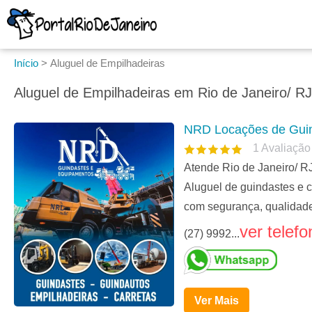
Início
>
Aluguel de Empilhadeiras
Aluguel de Empilhadeiras em Rio de Janeiro/ RJ
NRD Locações de Guin
1
Avaliação
Atende Rio de Janeiro/ R
Aluguel de guindastes e 
com segurança, qualidade
ver telefo
(27) 9992...
Ver Mais