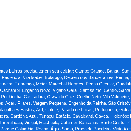
uintes bairros precisa ter em seu celular: Campo Grande, Bangu, Sa
, Paciência, Vila Isabel, Botafogo, Recreio dos Bandeirantes, Penh
adureira, Flamengo, Méier, Marechal Hermes, Penha Circular, Guadalu
Cachambi, Engenho Novo, Vigário Geral, Santíssimo, Centro, Santa 
 Pechincha, Cascadura, Oswaldo Cruz, Coelho Neto, Vila Valqueire,
os, Acari, Pilares, Vargem Pequena, Engenho da Rainha, São Cristóv
Magalhães Bastos, Anil, Catete, Parada de Lucas, Portuguesa, Galeã
ra, Gardênia Azul, Turiaçu, Estácio, Cavalcanti, Gávea, Higienópo
dim Sulacap, Vidigal, Riachuelo, Catumbi, Bancários, Santo Cristo, 
, Parque Colúmbia, Rocha, Água Santa, Praça da Bandeira, Vista Ale